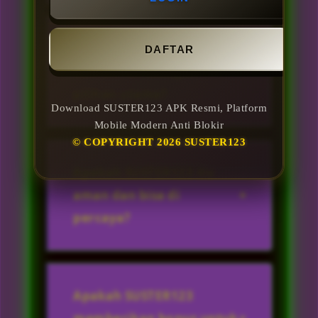
Mengapa memilih
DAFTAR
SUSTER123 sebagai
+
pilihan utama?
Download SUSTER123 APK Resmi, Platform
Mobile Modern Anti Blokir
© COPYRIGHT 2026 SUSTER123
Apakah SUSTER123 itu
aman dan bisa di
+
percaya?
Apakah SUSTER123