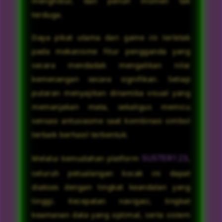
menghibur, dan penuh momen tak
terduga.
Daya pikat utama dari game ini terletak
pada mekanisme fitur pengganda yang
secara mendadak mengalikan nilai
kemenangan secara signifikan. Setiap
putaran menyajikan dinamika visual yang
memanjakan mata, sekaligus memicu
sensasi antusiasme saat kombinasi simbol
terbaik berhasil terbentuk.
SUSTER123
Melalui kemudahan platform
,
seluruh petualangan kocak ini dapat
diakses dengan tingkat keandalan yang
tinggi. Kecepatan navigasi, tingkat
keamanan data yang optimal, serta sistem