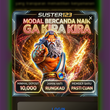
yang transparan memastikan kenyamanan
penuh sepanjang permainan. Kombinasi
antara alur cerita yang unik dan
lingkungan platform yang aman
menciptakan pengalaman bermain yang
luar biasa setiap saat.
FAQ SUSTER123
Apa itu SUSTER123?
+
LOGIN