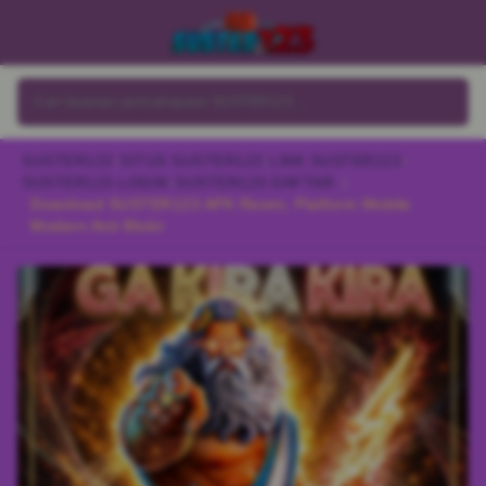
Cari
SUSTER123
›
SITUS SUSTER123
›
LINK SUSTER123
›
SUSTER123 LOGIN
›
SUSTER123 DAFTAR
|
Download SUSTER123 APK Resmi, Platform Mobile
Modern Anti Blokir