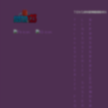
TENTANG KAMI
LAYANAN
PRODUK
BANTUAN
T
L
R
S
e
I
T
I
n
N
P
T
t
K
S
U
a
S
U
S
n
U
S
S
g
S
T
U
S
T
E
S
U
E
R
T
S
R
1
E
T
1
2
R
E
2
3
1
R
3
2
P
1
3
S
R
2
U
O
D
3
S
M
A
F
T
O
F
A
E
S
T
Q
R
U
A